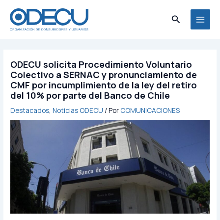
Ir
MAI
al
Buscar
MEN
contenido
ODECU solicita Procedimiento Voluntario
Colectivo a SERNAC y pronunciamiento de
CMF por incumplimiento de la ley del retiro
del 10% por parte del Banco de Chile
Destacados
,
Noticias ODECU
/ Por
COMUNICACIONES