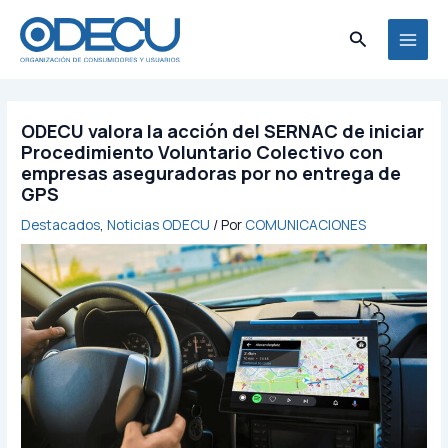
Ir
MAI
al
Buscar
MEN
contenido
ODECU valora la acción del SERNAC de iniciar
Procedimiento Voluntario Colectivo con
empresas aseguradoras por no entrega de
GPS
Destacados
,
Noticias ODECU
/ Por
COMUNICACIONES