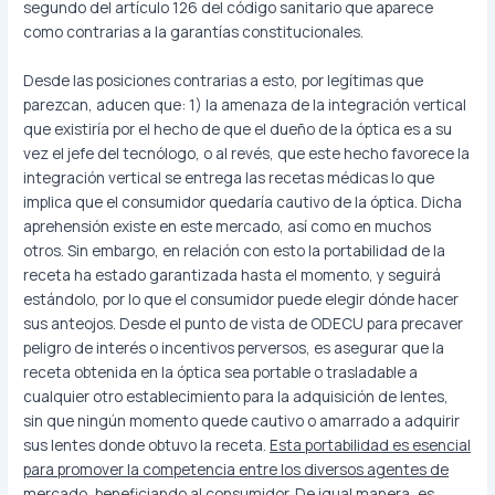
segundo del artículo 126 del código sanitario que aparece
como contrarias a la garantías constitucionales.
Desde las posiciones contrarias a esto, por legítimas que
parezcan, aducen que: 1) la amenaza de la integración vertical
que existiría por el hecho de que el dueño de la óptica es a su
vez el jefe del tecnólogo, o al revés, que este hecho favorece la
integración vertical se entrega las recetas médicas lo que
implica que el consumidor quedaría cautivo de la óptica. Dicha
aprehensión existe en este mercado, así como en muchos
otros. Sin embargo, en relación con esto la portabilidad de la
receta ha estado garantizada hasta el momento, y seguirá
estándolo, por lo que el consumidor puede elegir dónde hacer
sus anteojos. Desde el punto de vista de ODECU para precaver
peligro de interés o incentivos perversos, es asegurar que la
receta obtenida en la óptica sea portable o trasladable a
cualquier otro establecimiento para la adquisición de lentes,
sin que ningún momento quede cautivo o amarrado a adquirir
sus lentes donde obtuvo la receta.
Esta portabilidad es esencial
para promover la competencia entre los diversos agentes de
mercado, beneficiando al consumidor. De igual manera, es