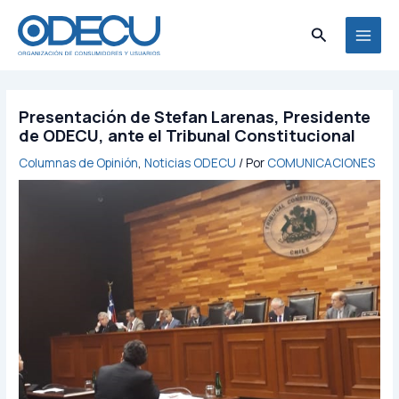
Ir
MAI
al
Buscar
MEN
contenido
Presentación de Stefan Larenas, Presidente
de ODECU, ante el Tribunal Constitucional
Columnas de Opinión
,
Noticias ODECU
/ Por
COMUNICACIONES