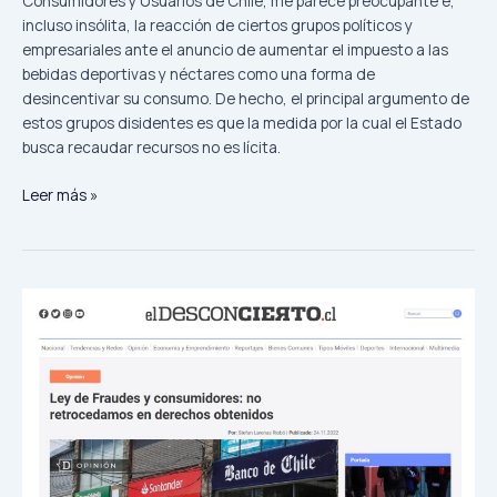
Consumidores y Usuarios de Chile, me parece preocupante e,
incluso insólita, la reacción de ciertos grupos políticos y
empresariales ante el anuncio de aumentar el impuesto a las
bebidas deportivas y néctares como una forma de
desincentivar su consumo. De hecho, el principal argumento de
estos grupos disidentes es que la medida por la cual el Estado
busca recaudar recursos no es lícita.
Leer más »
Ley
de
Fraudes
y
consumidores:
no
retrocedamos
en
derechos