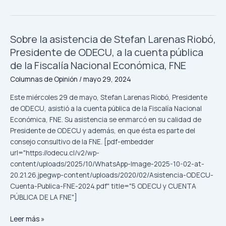
Sobre la asistencia de Stefan Larenas Riobó,
Sobre
la
Presidente de ODECU, a la cuenta pública
asistencia
de la Fiscalía Nacional Económica, FNE
de
Columnas de Opinión
/
mayo 29, 2024
Stefan
Larenas
Este miércoles 29 de mayo, Stefan Larenas Riobó, Presidente
Riobó,
de ODECU, asistió a la cuenta pública de la Fiscalía Nacional
Presidente
Económica, FNE. Su asistencia se enmarcó en su calidad de
de
Presidente de ODECU y además, en que ésta es parte del
ODECU,
consejo consultivo de la FNE. [pdf-embedder
a
url="https://odecu.cl/v2/wp-
la
content/uploads/2025/10/WhatsApp-Image-2025-10-02-at-
cuenta
20.21.26.jpegwp-content/uploads/2020/02/Asistencia-ODECU-
pública
Cuenta-Publica-FNE-2024.pdf" title="5 ODECU y CUENTA
de
PÚBLICA DE LA FNE"]
la
Fiscalía
Leer más »