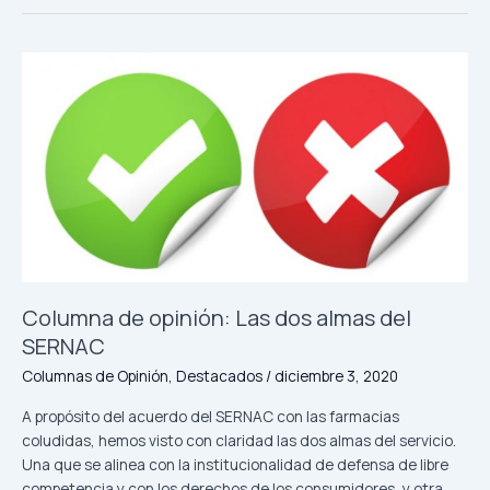
Columna
de
opinión:
Las
dos
almas
del
SERNAC
Columna de opinión: Las dos almas del
SERNAC
Columnas de Opinión
,
Destacados
/
diciembre 3, 2020
A propósito del acuerdo del SERNAC con las farmacias
coludidas, hemos visto con claridad las dos almas del servicio.
Una que se alinea con la institucionalidad de defensa de libre
competencia y con los derechos de los consumidores, y otra