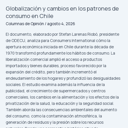
Chile
Globalización y cambios en los patrones de
consumo en Chile
Columnas de Opinión
/
agosto 4, 2026
El documento, elaborado por Stefan Larenas Riobó, presidente
de ODECU, analiza para Consumers International cómo la
apertura económica iniciada en Chile durante la década de
1970 transformó profundamente los hábitos de consumo. La
liberalización comercial amplió el acceso a productos
importados y bienes durables, proceso favorecido por la
expansión del crédito, pero también incrementó el
endeudamiento de los hogares y profundizó las desigualdades
sociales. El estudio examina además la influencia de la
publicidad, el crecimiento de supermercados y centros
comerciales, los cambios en la alimentación y los efectos de la
privatización de la salud, la educación y la seguridad social.
También aborda las consecuencias ambientales del aumento
del consumo, como la contaminación atmosférica, la
generación de residuos y la presión sobre los recursos