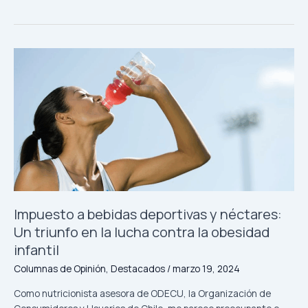
Nacional
Económica,
FNE
Impuesto
a
bebidas
deportivas
y
néctares:
Un
triunfo
en
la
lucha
Impuesto a bebidas deportivas y néctares:
contra
Un triunfo en la lucha contra la obesidad
la
infantil
obesidad
infantil
Columnas de Opinión
,
Destacados
/
marzo 19, 2024
Como nutricionista asesora de ODECU, la Organización de