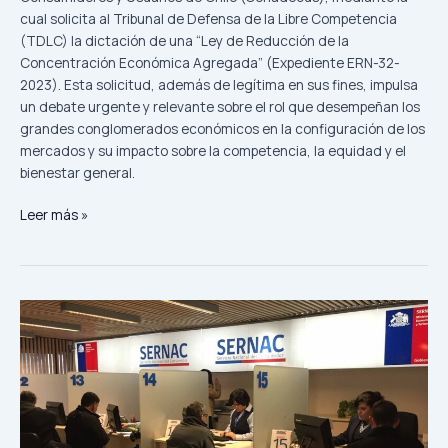
cual solicita al Tribunal de Defensa de la Libre Competencia
(TDLC) la dictación de una “Ley de Reducción de la
Concentración Económica Agregada” (Expediente ERN-32-
2023). Esta solicitud, además de legítima en sus fines, impulsa
un debate urgente y relevante sobre el rol que desempeñan los
grandes conglomerados económicos en la configuración de los
mercados y su impacto sobre la competencia, la equidad y el
bienestar general.
Leer más »
Transparencia,
no
especulación,
para
proteger
a
los