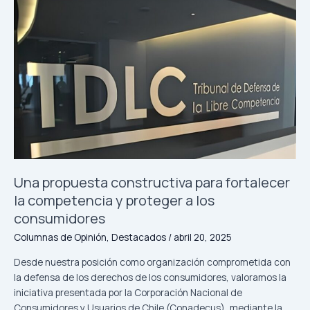
Una
propuesta
constructiva
para
fortalecer
la
competencia
y
proteger
a
los
consumidores
Una propuesta constructiva para fortalecer
la competencia y proteger a los
consumidores
Columnas de Opinión
,
Destacados
/
abril 20, 2025
Desde nuestra posición como organización comprometida con
la defensa de los derechos de los consumidores, valoramos la
iniciativa presentada por la Corporación Nacional de
Consumidores y Usuarios de Chile (Conadecus), mediante la