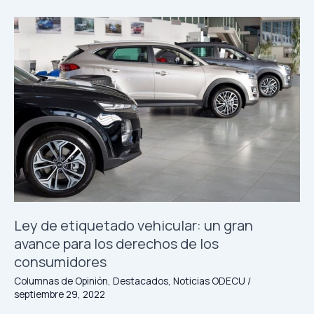
Ley
de
etiquetado
vehicular:
un
gran
avance
para
los
derechos
de
los
consumidores
Ley de etiquetado vehicular: un gran
avance para los derechos de los
consumidores
Columnas de Opinión
,
Destacados
,
Noticias ODECU
/
septiembre 29, 2022