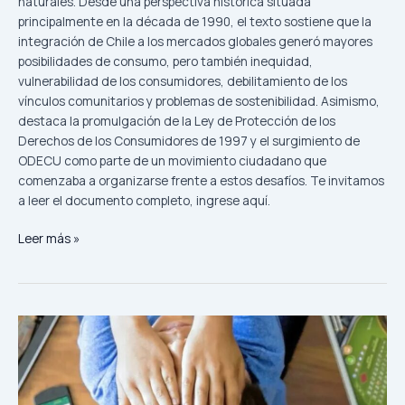
naturales. Desde una perspectiva histórica situada
principalmente en la década de 1990, el texto sostiene que la
integración de Chile a los mercados globales generó mayores
posibilidades de consumo, pero también inequidad,
vulnerabilidad de los consumidores, debilitamiento de los
vínculos comunitarios y problemas de sostenibilidad. Asimismo,
destaca la promulgación de la Ley de Protección de los
Derechos de los Consumidores de 1997 y el surgimiento de
ODECU como parte de un movimiento ciudadano que
comenzaba a organizarse frente a estos desafíos. Te invitamos
a leer el documento completo, ingrese aquí.
Leer más »
Regular
apuestas
online
con
foco