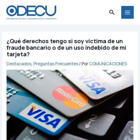
Ir
MAI
al
Buscar
MEN
contenido
¿Qué derechos tengo si soy víctima de un
fraude bancario o de un uso indebido de mi
tarjeta?
Destacados
,
Preguntas Frecuentes
/ Por
COMUNICACIONES