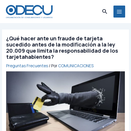
Ir
MAI
al
Buscar
MEN
contenido
¿Qué hacer ante un fraude de tarjeta
sucedido antes de la modificación a la ley
20.009 que limita la responsabilidad de los
tarjetahabientes?
Preguntas Frecuentes
/ Por
COMUNICACIONES