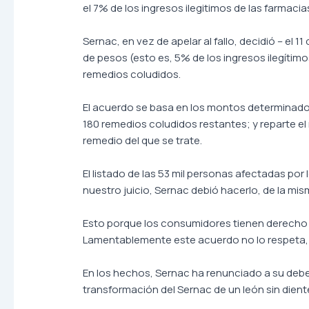
el 7% de los ingresos ilegitimos de las farmaci
Sernac, en vez de apelar al fallo, decidió – el
de pesos (esto es, 5% de los ingresos ilegítim
remedios coludidos.
El acuerdo se basa en los montos determinados 
180 remedios coludidos restantes; y reparte e
remedio del que se trate.
El listado de las 53 mil personas afectadas por
nuestro juicio, Sernac debió hacerlo, de la m
Esto porque los consumidores tienen derecho a
Lamentablemente este acuerdo no lo respeta, 
En los hechos, Sernac ha renunciado a su debe
transformación del Sernac de un león sin dient