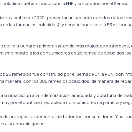
as coludidas determinados por la FNE y solicitados por el Sernac.
 11 de noviembre de 2020- presentar un acuerdo con dos de las tres
os de las farmacias coludidas), y beneficiando solo a 53 mil con
por le tribunal en primera instancia más reajustes e intereses;
l mismo monto a los consumidores de 26 remedios coludidos, pes
 los 26 remedios fue construido por el Sernac RUN a RUN, con inf
isma manera, con los 206 remedios coludidos, de manera de repa
 la reparación a la indemnización adecuada y oportuna de todo
muy por el contrario, establece consumidores de primera y seg
r de proteger los derechos de todos los consumidores. Y así, l
es a un león sin ganas.