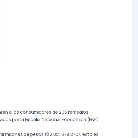
zaran a los consumidores de 206 remedios
nados por la Fiscalía Nacional Económica (FNE).
il millones de pesos ($ 2.021.878.270), esto es,