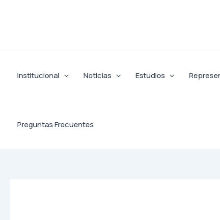
Ir
al
contenido
Institucional
Noticias
Estudios
Represe
Preguntas Frecuentes