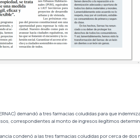
 (SERNAC) demandó a tres farmacias coludidas para que indemni
pesos, correspondientes al monto de ingresos ilegítimos determi
stancia condenó a las tres farmacias coludidas por cerca de dos m