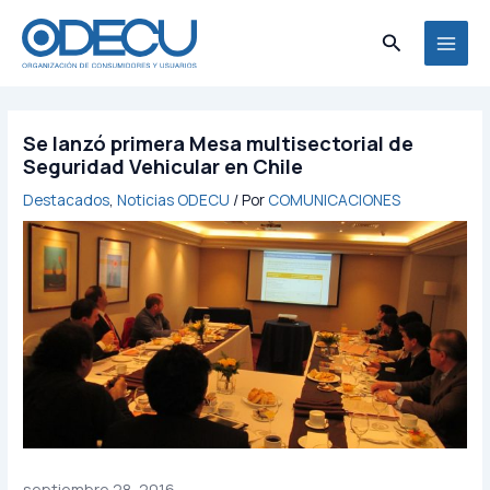
Ir
MAI
al
Buscar
MEN
contenido
Se lanzó primera Mesa multisectorial de
Seguridad Vehicular en Chile
Destacados
,
Noticias ODECU
/ Por
COMUNICACIONES
septiembre 28, 2016