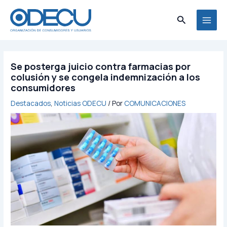
Ir
MAI
al
Buscar
MEN
contenido
Se posterga juicio contra farmacias por
colusión y se congela indemnización a los
consumidores
Destacados
,
Noticias ODECU
/ Por
COMUNICACIONES