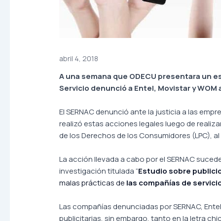
abril 4, 2018
A una semana que ODECU presentara un estu
Servicio denunció a Entel, Movistar y WOM a
El SERNAC denunció ante la justicia a las empr
realizó estas acciones legales luego de realiz
de los Derechos de los Consumidores (LPC), al 
La acción llevada a cabo por el SERNAC suced
investigación titulada “
Estudio sobre publicid
malas prácticas de
las compañías de servici
Las compañías denunciadas por SERNAC, Entel, W
publicitarias, sin embargo, tanto en la letra c