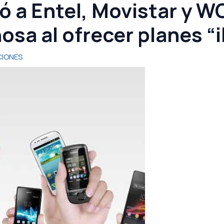
 a Entel, Movistar y W
osa al ofrecer planes “i
IONES