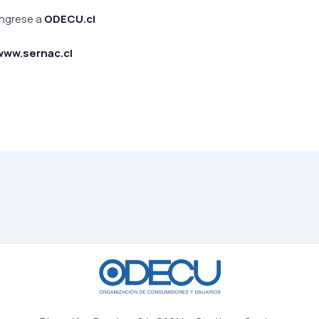
ingrese a
ODECU.cl
www.sernac.cl