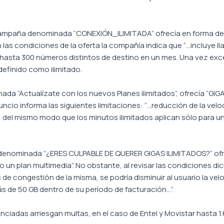
la campaña denominada “CONEXIÓN_ILIMITADA” ofrecía en forma de
 las condiciones de la oferta la compañía indica que “…incluye 
s hasta 300 números distintos de destino en un mes. Una vez e
definido como ilimitado.
nada “Actualízate con los nuevos Planes ilimitados”, ofrecía “GI
 anuncio informa las siguientes limitaciones: “…reducción de la v
al, del mismo modo que los minutos ilimitados aplican sólo par
denominada “¿ERES CULPABLE DE QUERER GIGAS ILIMITADOS?” ofrec
o un plan multimedia”. No obstante, al revisar las condiciones d
os de congestión de la misma, se podría disminuir al usuario la v
 de 50 GB dentro de su período de facturación…”.
nciadas arriesgan multas, en el caso de Entel y Movistar hasta