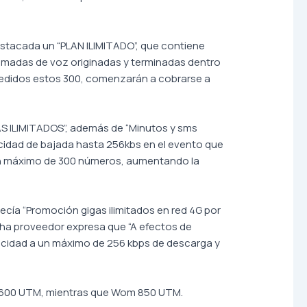
stacada un “PLAN ILIMITADO”, que contiene
llamadas de voz originadas y terminadas dentro
xcedidos estos 300, comenzarán a cobrarse a
GAS ILIMITADOS”, además de “Minutos y sms
elocidad de bajada hasta 256kbs en el evento que
a un máximo de 300 números, aumentando la
ía “Promoción gigas ilimitados en red 4G por
icha proveedor expresa que “A efectos de
elocidad a un máximo de 256 kbps de descarga y
 1.600 UTM, mientras que Wom 850 UTM.