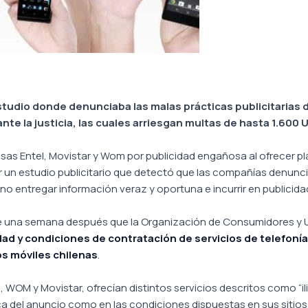
dio donde denunciaba las malas prácticas publicitarias de
nte la justicia, las cuales arriesgan multas de hasta 1.600 
esas Entel, Movistar y Wom por publicidad engañosa al ofrecer pla
ar un estudio publicitario que detectó que las compañías denunc
no entregar información veraz y oportuna e incurrir en publicid
e una semana después que la Organización de Consumidores y U
ad y condiciones de contratación de servicios de telefonía
os móviles chilenas
.
OM y Movistar, ofrecían distintos servicios descritos como “ili
hica del anuncio como en las condiciones dispuestas en sus sitio