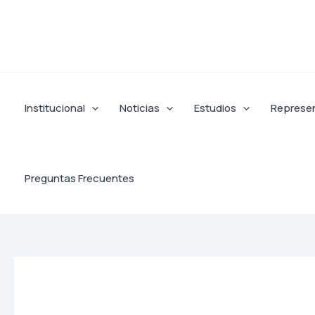
Ir
al
contenido
Institucional
Noticias
Estudios
Represe
Preguntas Frecuentes