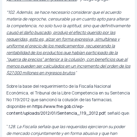
“102. Además, se hace necesario considerar que el acuerdo
materia de reproche, censurable ya en cuanto apto para alterar
la competencia, no solo tuvo la aptitud, sino que definitivamente
causó el daño buscado, produjo el efecto querido por las
requeridas, esto es, alzar en forma expresiva, simultánea y
uniforme el precio de los medicamentos, recuperando la
rentabilidad de los productos que habían participado de la
“guerra de precios” anterior a la colusión, con beneficios que al
menos pueden ser calculados en un incremento del orden de los
$27.000 millones en ingresos brutos
.
”
Sobre la base del requerimiento de la Fiscalía Nacional
Económica, el Tribunal de la Libre Competencia en su Sentencia
No 119/2012 que sancionó la colusión de las farmacias,
disponible en
https://www.fne.gob.cl/wp-
content/uploads/2012/01/Sentencia_119_2012.pdf
, señaló que:
“
1.28. La Fiscalía señala que las requeridas ejercieron su poder
de mercado conjuntamente y en forma abusiva y que han