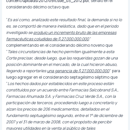
content/uploads/2012/09/csse_03_2012.pdf
, señaló en el
considerando décimo octavo que:
“
Es así como, analizado este resultado final, la demanda si no lo
es, se comportó de manera inelástica, dado que en el periodo
investigado se
produjo un incremento bruto de las empresas
farmacéuticas coludidas de $ 27.000.000.000
.
”
complementando en el considerando décimo noveno que
“
Tales circunstancias de hecho permiten igualmente a esta
Corte precisar, desde luego, que las requeridas gozan de una
posición dominante en el mercado, de la cual hicieron abuso,
llegando a reportarles
una ganancia de $ 27.000.000.000
.” para
luego agregar en el considerando septagésimo séptimo que
“
Los hechos dados por establecidos en este proceso están
constituídos por un acuerdo entre Farmacias Salcobrand S.A.,
Farmacias Ahumada S.A. y Farmacias Cruz Verde S.A., con la
participación de terceros, procediendo luego a concretarlo y
alzan los precios de 206 medicamentos, detallados en el
fundamento septuagésimo segundo, entre el 1° de diciembre de
2007 y el 31 de marzo de 2008, con el propósito de percibir
mayores utilidades en la venta al público de tales