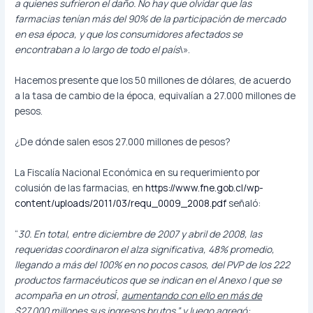
a quienes sufrieron el daño. No hay que olvidar que las
farmacias tenían más del 90% de la participación de mercado
en esa época, y que los consumidores afectados se
encontraban a lo largo de todo el país
\».
Hacemos presente que los 50 millones de dólares, de acuerdo
a la tasa de cambio de la época, equivalían a 27.000 millones de
pesos.
¿De dónde salen esos 27.000 millones de pesos?
La Fiscalía Nacional Económica en su requerimiento por
colusión de las farmacias, en
https://www.fne.gob.cl/wp-
content/uploads/2011/03/requ_0009_2008.pdf
señaló:
“
30. En total, entre diciembre de 2007 y abril de 2008, las
requeridas coordinaron el alza significativa, 48% promedio,
llegando a más del 100% en no pocos casos, del PVP de los 222
productos farmacéuticos que se indican en el Anexo I que se
acompaña en un otrosí́,
aumentando con ello en más de
$27.000 millones sus ingresos brutos
.” y luego agregó: