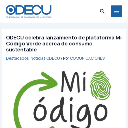
Ir
MAI
al
Buscar
MEN
contenido
ODECU celebra lanzamiento de plataforma Mi
Código Verde acerca de consumo
sustentable
Destacados
,
Noticias ODECU
/ Por
COMUNICACIONES