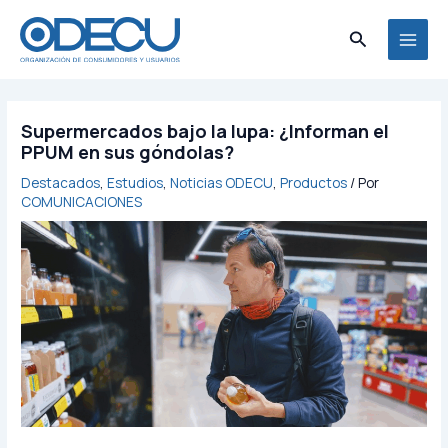
Ir
MAI
al
Buscar
MEN
contenido
Supermercados bajo la lupa: ¿Informan el
PPUM en sus góndolas?
Destacados
,
Estudios
,
Noticias ODECU
,
Productos
/ Por
COMUNICACIONES