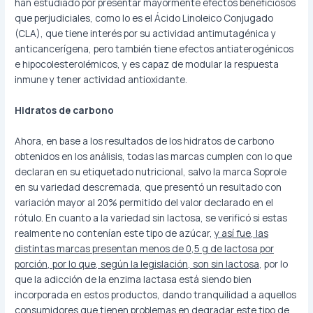
han estudiado por presentar mayormente efectos beneficiosos
que perjudiciales, como lo es el Ácido Linoleico Conjugado
(CLA), que tiene interés por su actividad antimutagénica y
anticancerígena, pero también tiene efectos antiaterogénicos
e hipocolesterolémicos, y es capaz de modular la respuesta
inmune y tener actividad antioxidante.
Hidratos de carbono
Ahora, en base a los resultados de los hidratos de carbono
obtenidos en los análisis, todas las marcas cumplen con lo que
declaran en su etiquetado nutricional, salvo la marca Soprole
en su variedad descremada, que presentó un resultado con
variación mayor al 20% permitido del valor declarado en el
rótulo. En cuanto a la variedad sin lactosa, se verificó si estas
realmente no contenían este tipo de azúcar,
y así fue, las
distintas marcas presentan menos de 0,5 g de lactosa por
porción, por lo que, según la legislación, son sin lactosa
, por lo
que la adicción de la enzima lactasa está siendo bien
incorporada en estos productos, dando tranquilidad a aquellos
consumidores que tienen problemas en degradar este tipo de