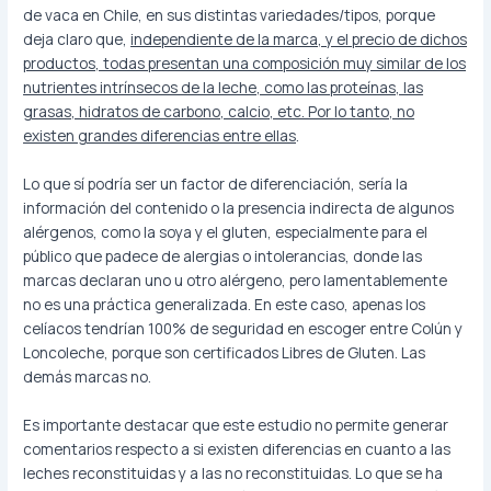
de vaca en Chile, en sus distintas variedades/tipos, porque
deja claro que,
independiente de la marca, y el precio de dichos
productos, todas presentan una composición muy similar de los
nutrientes intrínsecos de la leche, como las proteínas, las
grasas, hidratos de carbono, calcio, etc. Por lo tanto, no
existen grandes diferencias entre ellas
.
Lo que sí podría ser un factor de diferenciación, sería la
información del contenido o la presencia indirecta de algunos
alérgenos, como la soya y el gluten, especialmente para el
público que padece de alergias o intolerancias, donde las
marcas declaran uno u otro alérgeno, pero lamentablemente
no es una práctica generalizada. En este caso, apenas los
celíacos tendrían 100% de seguridad en escoger entre Colún y
Loncoleche, porque son certificados Libres de Gluten. Las
demás marcas no.
Es importante destacar que este estudio no permite generar
comentarios respecto a si existen diferencias en cuanto a las
leches reconstituidas y a las no reconstituidas. Lo que se ha