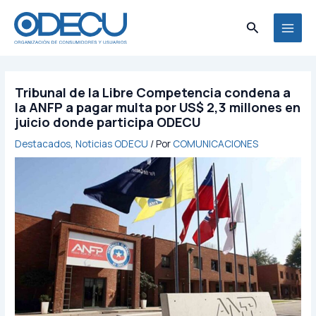
Ir
MAI
al
Buscar
MEN
contenido
Tribunal de la Libre Competencia condena a
la ANFP a pagar multa por US$ 2,3 millones en
juicio donde participa ODECU
Destacados
,
Noticias ODECU
/ Por
COMUNICACIONES