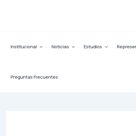
Ir
al
contenido
Institucional
Noticias
Estudios
Represe
Preguntas Frecuentes