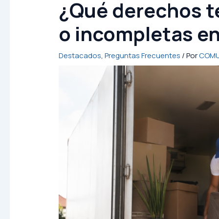
¿Qué derechos te
o incompletas e
Destacados
,
Preguntas Frecuentes
/ Por
COMU