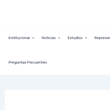
Ir
al
contenido
Institucional
Noticias
Estudios
Represe
Preguntas Frecuentes