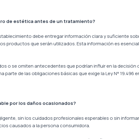
ro de estética antes de un tratamiento?
establecimiento debe entregar información clara y suficiente sob
 los productos que serán utilizados. Esta información es esencia
s o se omiten antecedentes que podrían influir en la decisión d
 parte de las obligaciones básicas que exige la Ley N° 19.496 en
able por los daños ocasionados?
egligente, sin los cuidados profesionales esperables o sin infor
icios causados a la persona consumidora.