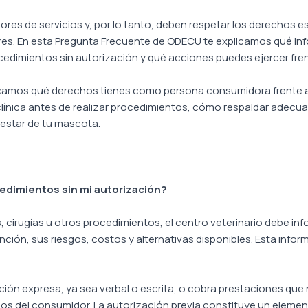
ores de servicios y, por lo tanto, deben respetar los derechos e
es. En esta Pregunta Frecuente de ODECU te explicamos qué in
cedimientos sin autorización y qué acciones puedes ejercer fren
camos qué derechos tienes como persona consumidora frente a s
 clínica antes de realizar procedimientos, cómo respaldar ade
enestar de tu mascota.
cedimientos sin mi autorización?
 cirugías u otros procedimientos, el centro veterinario debe 
ención, sus riesgos, costos y alternativas disponibles. Esta inf
ización expresa, ya sea verbal o escrita, o cobra prestaciones q
os del consumidor. La autorización previa constituye un element