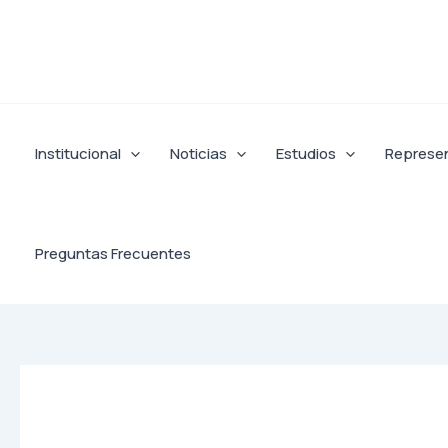
Ir
al
contenido
Institucional
Noticias
Estudios
Represe
Preguntas Frecuentes