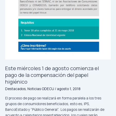
la
compensación
del
papel
higiénico
Este miércoles 1 de agosto comienza el
pago de la compensación del papel
higiénico
Destacados
,
Noticias ODECU
/
agosto 1, 2018
El proceso de pago se realizará en forma paralela a los tres
grupos de consumidores beneficiados, esto es, IPS,
BancoEstado y “Público General”. Los pagos se realizarán de
acuerdo a calendarios preestablecidos, los cuales serán