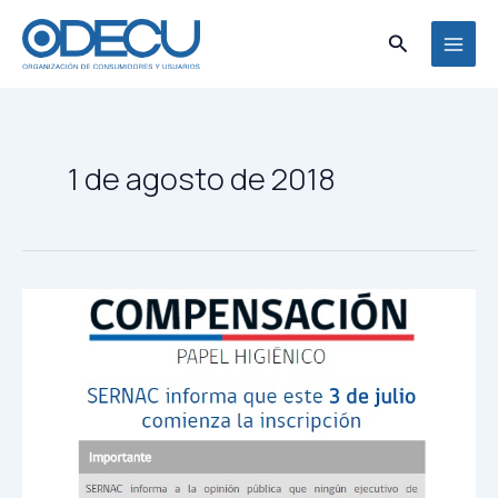
Ir
MAI
al
Buscar
MEN
contenido
1 de agosto de 2018
Este
miércoles
1
de
agosto
comienza
el
pago
de