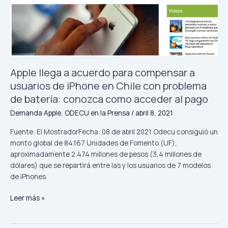
compensar
a
usuarios
de
iPhone
en
Chile
Apple llega a acuerdo para compensar a
con
usuarios de iPhone en Chile con problema
problema
de batería: conozca como acceder al pago
de
Demanda Apple
,
ODECU en la Prensa
/
abril 8, 2021
batería:
conozca
Fuente: El MostradorFecha: 08 de abril 2021 Odecu consiguió un
como
monto global de 84.167 Unidades de Fomento (UF),
acceder
aproximadamente 2.474 millones de pesos (3,4 millones de
al
dólares) que se repartirá entre las y los usuarios de 7 modelos
pago
de iPhones.
Leer más »