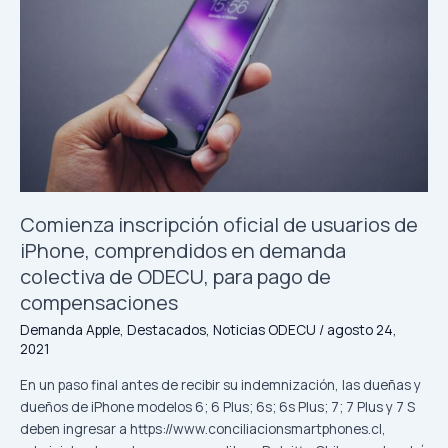
oficial
de
usuarios
de
iPhone,
comprendidos
en
demanda
colectiva
de
Comienza inscripción oficial de usuarios de
ODECU,
iPhone, comprendidos en demanda
para
colectiva de ODECU, para pago de
pago
de
compensaciones
compensaciones
Demanda Apple
,
Destacados
,
Noticias ODECU
/
agosto 24,
2021
En un paso final antes de recibir su indemnización, las dueñas y
dueños de iPhone modelos 6; 6 Plus; 6s; 6s Plus; 7; 7 Plus y 7 S
deben ingresar a https://www.conciliacionsmartphones.cl,