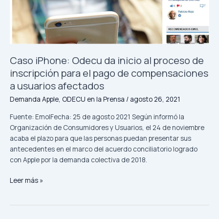
para
el
pago
de
compensaciones
a
Caso iPhone: Odecu da inicio al proceso de
usuarios
inscripción para el pago de compensaciones
afectados
a usuarios afectados
Demanda Apple
,
ODECU en la Prensa
/
agosto 26, 2021
Fuente: EmolFecha: 25 de agosto 2021 Según informó la
Organización de Consumidores y Usuarios, el 24 de noviembre
acaba el plazo para que las personas puedan presentar sus
antecedentes en el marco del acuerdo conciliatorio logrado
con Apple por la demanda colectiva de 2018.
Leer más »