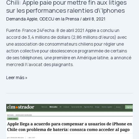
Chili: Apple paie pour mettre fin aux litiges
d\’Iphones
sur les performances ralenties d\’Iphones
Demanda Apple
,
ODECU en la Prensa
/
abril 8, 2021
Fuente: France 24Fecha: 8 de abril 2021 Apple a conclu un
accord de 3,4 millions de dollars (2,86 millions d\’euros) avec
une association de consommateurs chiliens pour régler une
action collective pour obsolescence programmée de certains
de ses téléphones, une première en Amérique latine, a annoncé
mercredi l\’avocat des plaignants.
Leer más »
Apple
llega
a
acuerdo
para