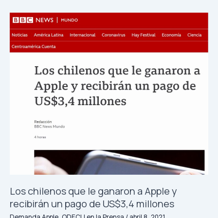
Los
chilenos
que
le
ganaron
a
Apple
y
recibirán
un
pago
de
US$3,4
millones
Los chilenos que le ganaron a Apple y
recibirán un pago de US$3,4 millones
Demanda Apple
,
ODECU en la Prensa
/
abril 8, 2021