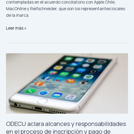
contempladas en el acuerdo conciliatorio con Apple Chile,
MacOnline y Reifschneider, que son los representantes locales
de la marca.
Leer más »
ODECU
aclara
alcances
y
responsabilidades
en
el
proceso
de
inscripción
y
ODECU aclara alcances y responsabilidades
pago
en el proceso de inscripción y pago de