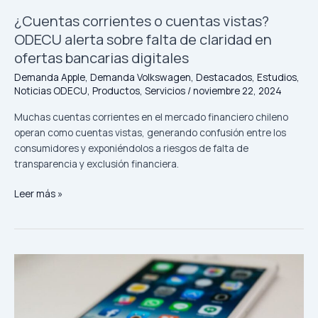
de
¿Cuentas corrientes o cuentas vistas?
claridad
ODECU alerta sobre falta de claridad en
en
ofertas bancarias digitales
ofertas
bancarias
Demanda Apple
,
Demanda Volkswagen
,
Destacados
,
Estudios
,
Noticias ODECU
,
Productos
,
Servicios
/
noviembre 22, 2024
digitales
Muchas cuentas corrientes en el mercado financiero chileno
operan como cuentas vistas, generando confusión entre los
consumidores y exponiéndolos a riesgos de falta de
transparencia y exclusión financiera.
Leer más »
ODECU
explica
etapa
de