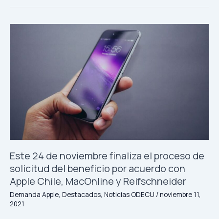
Este
24
de
noviembre
finaliza
el
proceso
de
solicitud
del
beneficio
por
Este 24 de noviembre finaliza el proceso de
acuerdo
solicitud del beneficio por acuerdo con
con
Apple Chile, MacOnline y Reifschneider
Apple
Chile,
Demanda Apple
,
Destacados
,
Noticias ODECU
/
noviembre 11,
MacOnline
2021
y