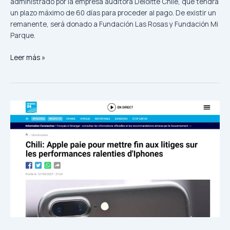
administrado por la empresa auditora Deloitte Chile, que tendrá
un plazo máximo de 60 días para proceder al pago. De existir un
remanente, será donado a Fundación Las Rosas y Fundación Mi
Parque.
Leer más »
Chili:
Apple
paie
pour
mettre
fin
aux
litiges
sur
les
performances
ralenties