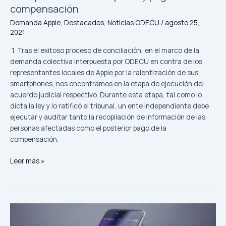
de
compensación
compensación
Demanda Apple
,
Destacados
,
Noticias ODECU
/
agosto 25,
2021
1. Tras el exitoso proceso de conciliación, en el marco de la
demanda colectiva interpuesta por ODECU en contra de los
representantes locales de Apple por la ralentización de sus
smartphones, nos encontramos en la etapa de ejecución del
acuerdo judicial respectivo. Durante esta etapa, tal como lo
dicta la ley y lo ratificó el tribunal, un ente independiente debe
ejecutar y auditar tanto la recopilación de información de las
personas afectadas como el posterior pago de la
compensación.
Leer más »
Comienza
inscripción