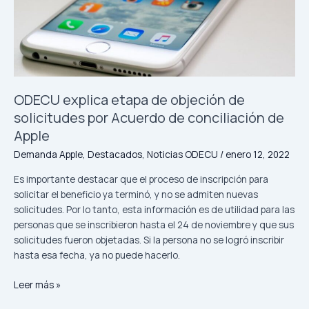
objeción
de
solicitudes
por
Acuerdo
de
conciliación
ODECU explica etapa de objeción de
de
solicitudes por Acuerdo de conciliación de
Apple
Apple
Demanda Apple
,
Destacados
,
Noticias ODECU
/
enero 12, 2022
Es importante destacar que el proceso de inscripción para
solicitar el beneficio ya terminó, y no se admiten nuevas
solicitudes. Por lo tanto, esta información es de utilidad para las
personas que se inscribieron hasta el 24 de noviembre y que sus
solicitudes fueron objetadas. Si la persona no se logró inscribir
hasta esa fecha, ya no puede hacerlo.
Leer más »