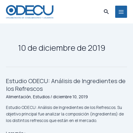
Ir
MAI
al
Buscar
MEN
contenido
10 de diciembre de 2019
Estudio ODECU: Análisis de Ingredientes de
Estudio
ODECU:
los Refrescos
Análisis
Alimentación
,
Estudios
/
diciembre 10, 2019
de
Ingredientes
Estudio ODECU: Análisis de Ingredientes de los Refrescos. Su
de
objetivo principal fue analizar la composición (ingredientes) de
los
los distintos refrescos que están en el mercado.
Refrescos