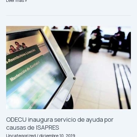
Leer más »
ODECU
inaugura
servicio
de
ayuda
por
causas
de
ISAPRES
ODECU inaugura servicio de ayuda por
causas de ISAPRES
Uncategorized
/
diciembre 10, 2019