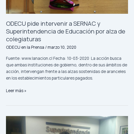
por
alza
de
ODECU pide intervenir a SERNAC y
colegiaturas
Superintendencia de Educación por alza de
colegiaturas
ODECU en la Prensa
/
marzo 10, 2020
Fuente: www.lanacion.cl Fecha: 10-03-2020 La acción busca
que ambas instituciones de gobierno, dentro de sus ámbitos de
acción, intervengan frente a las alzas sostenidas de aranceles
en los establecimientos particulares pagados.
Leer más »
Frente
a
alzas