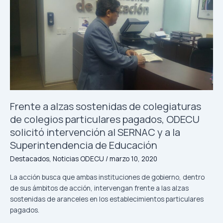
sostenidas
de
colegiaturas
de
colegios
particulares
pagados,
ODECU
solicitó
Frente a alzas sostenidas de colegiaturas
intervención
al
de colegios particulares pagados, ODECU
SERNAC
solicitó intervención al SERNAC y a la
y
Superintendencia de Educación
a
Destacados
,
Noticias ODECU
/
marzo 10, 2020
la
Superintendencia
La acción busca que ambas instituciones de gobierno, dentro
de
de sus ámbitos de acción, intervengan frente a las alzas
Educación
sostenidas de aranceles en los establecimientos particulares
pagados.