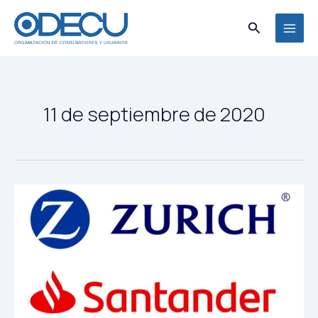
Ir
MAI
al
Buscar
MEN
contenido
11 de septiembre de 2020
Carta
Informativa
ODECU
–
Demanda
Zürich-
Santander