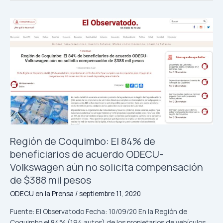
personas
Región
de
Coquimbo:
El
84%
de
beneficiarios
de
acuerdo
ODECU-
Volkswagen
Región de Coquimbo: El 84% de
aún
beneficiarios de acuerdo ODECU-
no
Volkswagen aún no solicita compensación
solicita
compensación
de $388 mil pesos
de
ODECU en la Prensa
/
septiembre 11, 2020
$388
mil
Fuente: El Observatodo Fecha: 10/09/20 En la Región de
pesos
Coquimbo el 84% (194 autos) de los propietarios de vehículos