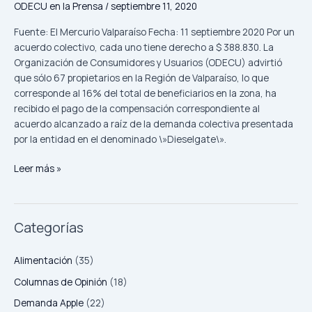
ODECU en la Prensa
/
septiembre 11, 2020
económica
por
Fuente: El Mercurio Valparaíso Fecha: 11 septiembre 2020 Por un
caso
acuerdo colectivo, cada uno tiene derecho a $ 388.830. La
Volkswagen
Organización de Consumidores y Usuarios (ODECU) advirtió
que sólo 67 propietarios en la Región de Valparaíso, lo que
corresponde al 16% del total de beneficiarios en la zona, ha
recibido el pago de la compensación correspondiente al
acuerdo alcanzado a raíz de la demanda colectiva presentada
por la entidad en el denominado \»Dieselgate\».
Leer más »
Categorías
Alimentación
(35)
Columnas de Opinión
(18)
Demanda Apple
(22)