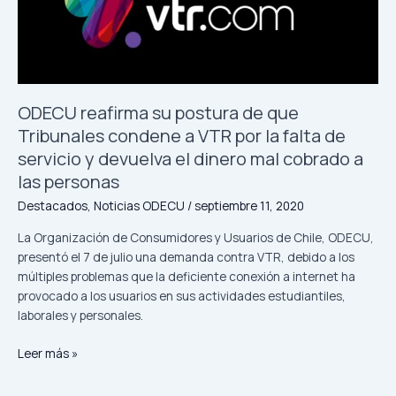
postura
de
que
Tribunales
condene
a
ODECU reafirma su postura de que
VTR
Tribunales condene a VTR por la falta de
por
servicio y devuelva el dinero mal cobrado a
la
las personas
falta
de
Destacados
,
Noticias ODECU
/
septiembre 11, 2020
servicio
La Organización de Consumidores y Usuarios de Chile, ODECU,
y
presentó el 7 de julio una demanda contra VTR, debido a los
devuelva
múltiples problemas que la deficiente conexión a internet ha
el
provocado a los usuarios en sus actividades estudiantiles,
dinero
laborales y personales.
mal
cobrado
Leer más »
a
las