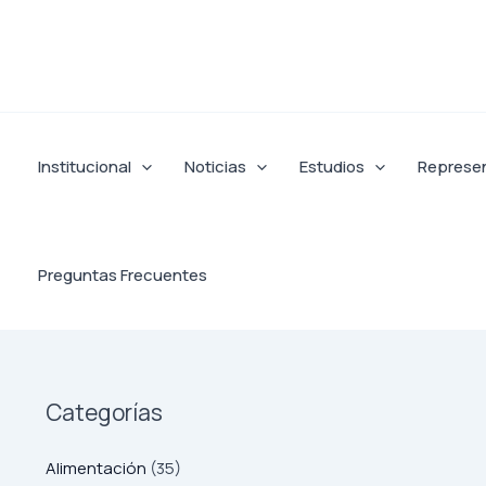
Ir
al
contenido
Institucional
Noticias
Estudios
Represe
Preguntas Frecuentes
Categorías
Alimentación
(35)