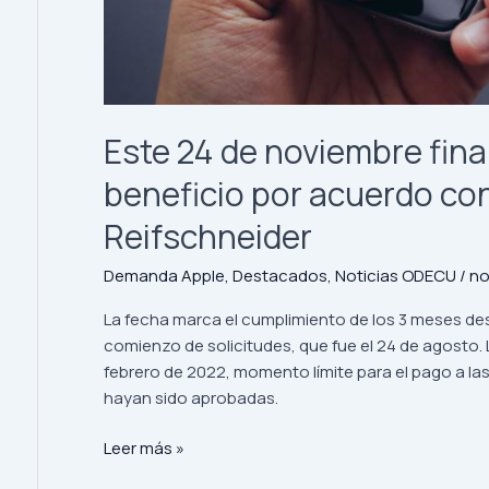
Apple
Chile,
MacOnline
y
Reifschneider
Este 24 de noviembre final
beneficio por acuerdo con
Reifschneider
Demanda Apple
,
Destacados
,
Noticias ODECU
/
no
La fecha marca el cumplimiento de los 3 meses des
comienzo de solicitudes, que fue el 24 de agosto. 
febrero de 2022, momento límite para el pago a las
hayan sido aprobadas.
Leer más »