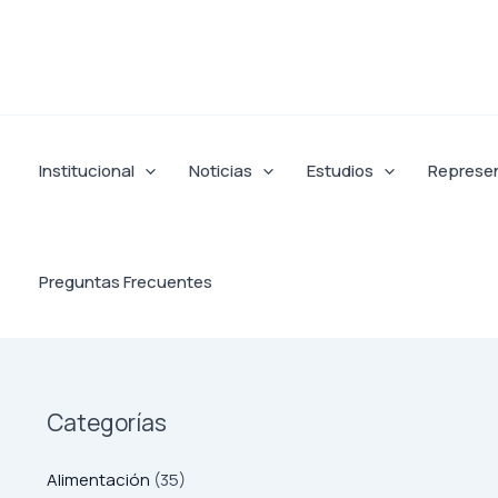
Ir
al
contenido
Institucional
Noticias
Estudios
Represe
Preguntas Frecuentes
Categorías
Alimentación
(35)