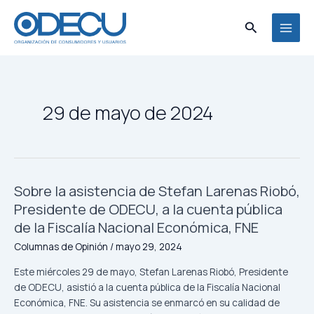
Ir
MAI
al
Buscar
MEN
contenido
29 de mayo de 2024
Sobre la asistencia de Stefan Larenas Riobó,
Sobre
la
Presidente de ODECU, a la cuenta pública
asistencia
de la Fiscalía Nacional Económica, FNE
de
Columnas de Opinión
/
mayo 29, 2024
Stefan
Larenas
Este miércoles 29 de mayo, Stefan Larenas Riobó, Presidente
Riobó,
de ODECU, asistió a la cuenta pública de la Fiscalía Nacional
Presidente
Económica, FNE. Su asistencia se enmarcó en su calidad de
de