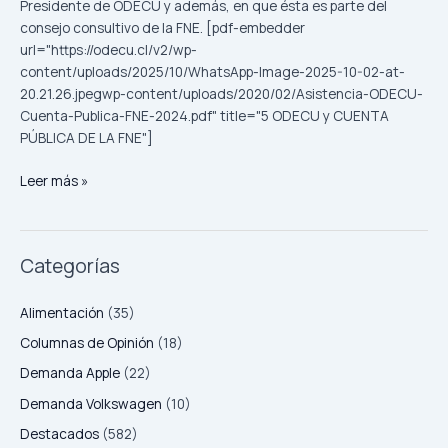
Presidente de ODECU y además, en que ésta es parte del
ODECU,
consejo consultivo de la FNE. [pdf-embedder
a
url="https://odecu.cl/v2/wp-
la
content/uploads/2025/10/WhatsApp-Image-2025-10-02-at-
cuenta
20.21.26.jpegwp-content/uploads/2020/02/Asistencia-ODECU-
pública
Cuenta-Publica-FNE-2024.pdf" title="5 ODECU y CUENTA
de
PÚBLICA DE LA FNE"]
la
Fiscalía
Leer más »
Nacional
Económica,
FNE
Categorías
Alimentación
(35)
Columnas de Opinión
(18)
Demanda Apple
(22)
Demanda Volkswagen
(10)
Destacados
(582)