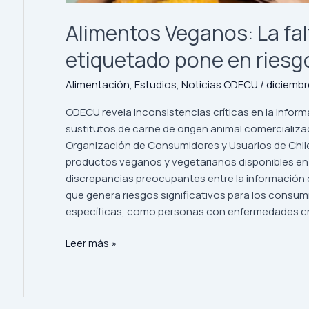
consumidores
Alimentos Veganos: La falt
etiquetado pone en riesg
Alimentación
,
Estudios
,
Noticias ODECU
/
diciembr
ODECU revela inconsistencias críticas en la infor
sustitutos de carne de origen animal comercializad
Organización de Consumidores y Usuarios de Chile,
productos veganos y vegetarianos disponibles en 
discrepancias preocupantes entre la información dec
que genera riesgos significativos para los consu
específicas, como personas con enfermedades cr
Leer más »