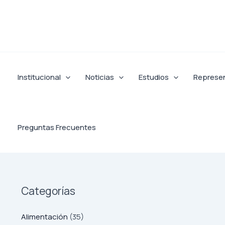
Ir
al
contenido
Institucional
Noticias
Estudios
Represe
Preguntas Frecuentes
Categorías
Alimentación
(35)