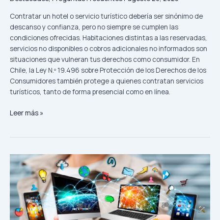
que
Contratar un hotel o servicio turístico debería ser sinónimo de
ofreció?
descanso y confianza, pero no siempre se cumplen las
condiciones ofrecidas. Habitaciones distintas a las reservadas,
servicios no disponibles o cobros adicionales no informados son
situaciones que vulneran tus derechos como consumidor. En
Chile, la Ley N.º 19.496 sobre Protección de los Derechos de los
Consumidores también protege a quienes contratan servicios
turísticos, tanto de forma presencial como en línea.
Leer más »
¿Qué
derechos
tengo
como
consumidor
si