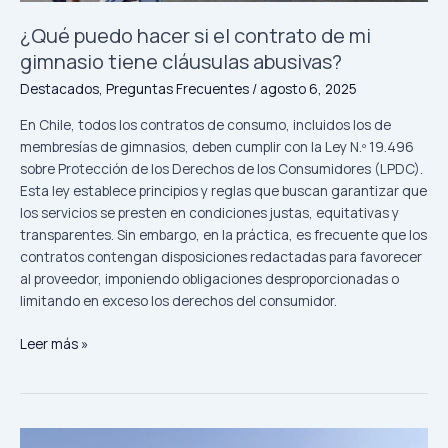
gimnasio
tiene
¿Qué puedo hacer si el contrato de mi
cláusulas
gimnasio tiene cláusulas abusivas?
abusivas?
Destacados
,
Preguntas Frecuentes
/
agosto 6, 2025
En Chile, todos los contratos de consumo, incluidos los de
membresías de gimnasios, deben cumplir con la Ley N.º 19.496
sobre Protección de los Derechos de los Consumidores (LPDC).
Esta ley establece principios y reglas que buscan garantizar que
los servicios se presten en condiciones justas, equitativas y
transparentes. Sin embargo, en la práctica, es frecuente que los
contratos contengan disposiciones redactadas para favorecer
al proveedor, imponiendo obligaciones desproporcionadas o
limitando en exceso los derechos del consumidor.
Leer más »
ODECU