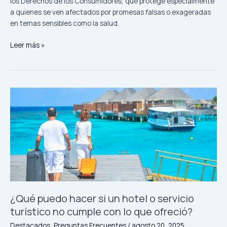
los Derechos de los Consumidores, que protege especialmente
a quienes se ven afectados por promesas falsas o exageradas
en temas sensibles como la salud.
Leer más »
¿Qué
puedo
hacer
si
un
hotel
o
servicio
turístico
no
¿Qué puedo hacer si un hotel o servicio
cumple
turístico no cumple con lo que ofreció?
con
Destacados
,
Preguntas Frecuentes
/
agosto 20, 2025
lo