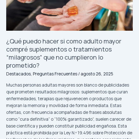
como
adulto
mayor
compré
suplementos
o
¿Qué puedo hacer si como adulto mayor
tratamientos
compré suplementos o tratamientos
“milagrosos”
que
“milagrosos” que no cumplieron lo
no
prometido?
cumplieron
Destacados
,
Preguntas Frecuentes
/
agosto 26, 2025
lo
prometido?
Muchas personas adultas mayores son blanco de publicidades
que prometen resultados milagrosos: suplementos que curan
enfermedades, terapias que rejuvenecen o productos que
mejoran la memoria y movilidad de forma inmediata. Estas
ofertas, con frecuencia acompañadas de frases absolutas
como “cura definitiva” o “100% garantizado”, suelen carecer de
base científica y pueden constituir publicidad engañosa. Esta
práctica está prohibida por la Ley N.º 19.496 sobre Protección de