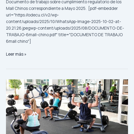
Documento de trabajo sobre cumplimiento regulatorio de los
Mall Chinos correspondiente a Mayo 2025. [pdf-embedder
url="https://odecu.cl/v2/wp-
content/uploads/2025/10/WhatsApp-Image-2025-10-02-at-
20.21.26.jpegwp-content/uploads/2025/08/DOCUMENTO-DE-
TRABAJO-6mall-chino.pdf" title="DOCUMENTO DE TRABAJO
6mall chino"]
Leer más »
¿Qué
puedo
hacer
si
el
contrato
de
mi