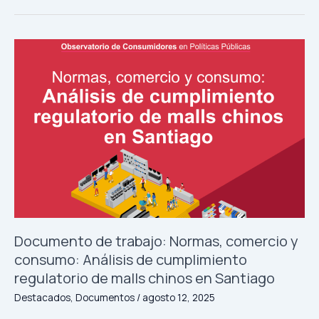
Documento
de
trabajo:
Normas,
comercio
y
consumo:
Análisis
de
cumplimiento
regulatorio
de
malls
Documento de trabajo: Normas, comercio y
chinos
consumo: Análisis de cumplimiento
en
regulatorio de malls chinos en Santiago
Santiago
Destacados
,
Documentos
/
agosto 12, 2025