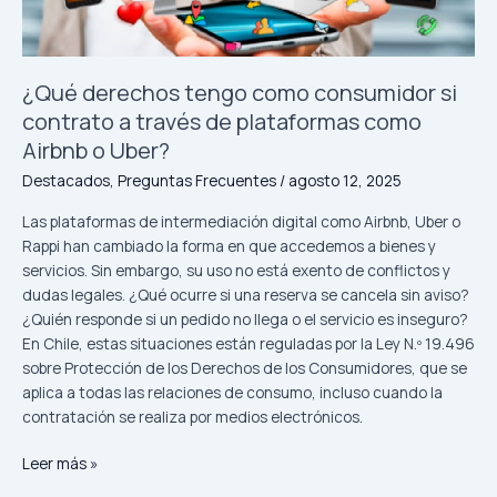
contrato
a
través
de
¿Qué derechos tengo como consumidor si
plataformas
contrato a través de plataformas como
como
Airbnb o Uber?
Airbnb
o
Destacados
,
Preguntas Frecuentes
/
agosto 12, 2025
Uber?
Las plataformas de intermediación digital como Airbnb, Uber o
Rappi han cambiado la forma en que accedemos a bienes y
servicios. Sin embargo, su uso no está exento de conflictos y
dudas legales. ¿Qué ocurre si una reserva se cancela sin aviso?
¿Quién responde si un pedido no llega o el servicio es inseguro?
En Chile, estas situaciones están reguladas por la Ley N.º 19.496
sobre Protección de los Derechos de los Consumidores, que se
aplica a todas las relaciones de consumo, incluso cuando la
contratación se realiza por medios electrónicos.
Leer más »