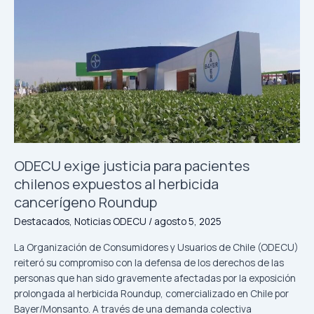
exige
justicia
para
pacientes
chilenos
expuestos
al
herbicida
cancerígeno
Roundup
ODECU exige justicia para pacientes
chilenos expuestos al herbicida
cancerígeno Roundup
Destacados
,
Noticias ODECU
/
agosto 5, 2025
La Organización de Consumidores y Usuarios de Chile (ODECU)
reiteró su compromiso con la defensa de los derechos de las
personas que han sido gravemente afectadas por la exposición
prolongada al herbicida Roundup, comercializado en Chile por
Bayer/Monsanto. A través de una demanda colectiva