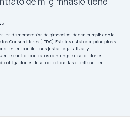
ntrato de mi gimnasio tiene
25
os los de membresías de gimnasios, deben cumplir con la
 los Consumidores (LPDC). Esta ley establece principios y
presten en condiciones justas, equitativas y
ecuente que los contratos contengan disposiciones
ndo obligaciones desproporcionadas o limitando en