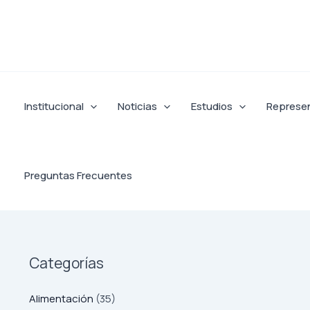
Ir
al
contenido
Institucional
Noticias
Estudios
Represe
Preguntas Frecuentes
Categorías
Alimentación
(35)