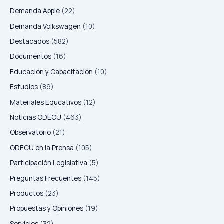
sus
Demanda Apple
(22)
clientes,
Demanda Volkswagen
(10)
no
contribuyan
Destacados
(582)
a
Documentos
(16)
resolver
los
Educación y Capacitación
(10)
problemas”
Estudios
(89)
Materiales Educativos
(12)
Noticias ODECU
(463)
Observatorio
(21)
ODECU en la Prensa
(105)
Participación Legislativa
(5)
Preguntas Frecuentes
(145)
Productos
(23)
Propuestas y Opiniones
(19)
Servicios
(32)