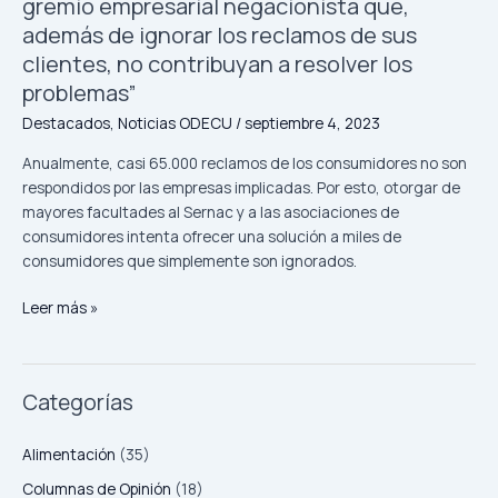
problemas”
gremio empresarial negacionista que,
de
además de ignorar los reclamos de sus
Ley
clientes, no contribuyan a resolver los
Sernac
problemas”
te
Protege:
Destacados
,
Noticias ODECU
/
septiembre 4, 2023
“Es
Anualmente, casi 65.000 reclamos de los consumidores no son
lamentable
respondidos por las empresas implicadas. Por esto, otorgar de
que
mayores facultades al Sernac y a las asociaciones de
exista
consumidores intenta ofrecer una solución a miles de
un
consumidores que simplemente son ignorados.
gremio
empresarial
Leer más »
negacionista
que,
además
de
Categorías
ignorar
los
Alimentación
(35)
reclamos
de
Columnas de Opinión
(18)