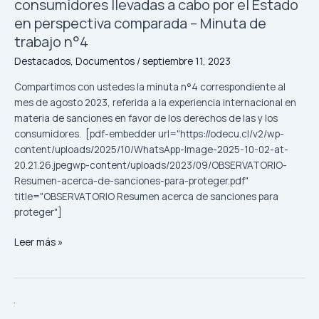
consumidores llevadas a cabo por el Estado
para
en perspectiva comparada – Minuta de
proteger
trabajo n°4
los
derechos
Destacados
,
Documentos
/
septiembre 11, 2023
de
Compartimos con ustedes la minuta n°4 correspondiente al
las
mes de agosto 2023, referida a la experiencia internacional en
y
materia de sanciones en favor de los derechos de las y los
los
consumidores. [pdf-embedder url="https://odecu.cl/v2/wp-
consumidores
content/uploads/2025/10/WhatsApp-Image-2025-10-02-at-
llevadas
20.21.26.jpegwp-content/uploads/2023/09/OBSERVATORIO-
a
Resumen-acerca-de-sanciones-para-proteger.pdf"
cabo
title="OBSERVATORIO Resumen acerca de sanciones para
por
proteger"]
el
Estado
Leer más »
en
perspectiva
comparada
–
ODECU
Minuta