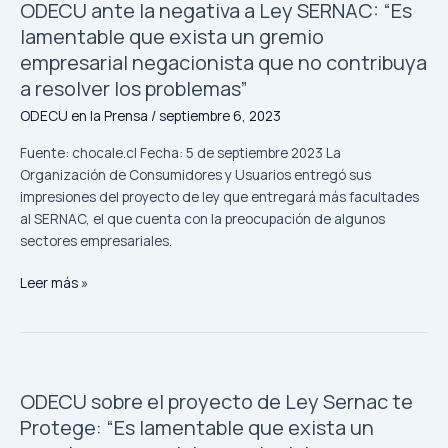
ODECU ante la negativa a Ley SERNAC: “Es
ante
de
la
trabajo
lamentable que exista un gremio
negativa
n°4
empresarial negacionista que no contribuya
a
a resolver los problemas”
Ley
ODECU en la Prensa
/
septiembre 6, 2023
SERNAC:
“Es
Fuente: chocale.cl Fecha: 5 de septiembre 2023 La
lamentable
Organización de Consumidores y Usuarios entregó sus
que
impresiones del proyecto de ley que entregará más facultades
exista
al SERNAC, el que cuenta con la preocupación de algunos
un
sectores empresariales.
gremio
empresarial
Leer más »
negacionista
que
no
contribuya
ODECU
a
ODECU sobre el proyecto de Ley Sernac te
sobre
resolver
el
Protege: “Es lamentable que exista un
los
proyecto