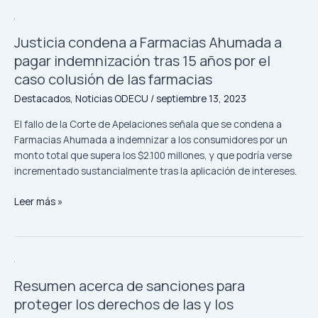
Justicia
Justicia condena a Farmacias Ahumada a
condena
a
pagar indemnización tras 15 años por el
Farmacias
caso colusión de las farmacias
Ahumada
Destacados
,
Noticias ODECU
/
septiembre 13, 2023
a
pagar
El fallo de la Corte de Apelaciones señala que se condena a
indemnización
Farmacias Ahumada a indemnizar a los consumidores por un
tras
monto total que supera los $2.100 millones, y que podría verse
15
incrementado sustancialmente tras la aplicación de intereses.
años
por
Leer más »
el
caso
colusión
de
Resumen
las
Resumen acerca de sanciones para
acerca
farmacias
de
proteger los derechos de las y los
sanciones