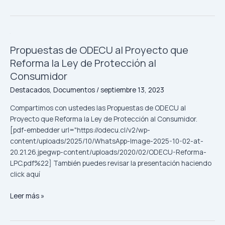
Propuestas
Propuestas de ODECU al Proyecto que
de
ODECU
Reforma la Ley de Protección al
al
Consumidor
Proyecto
Destacados
,
Documentos
/
septiembre 13, 2023
que
Reforma
Compartimos con ustedes las Propuestas de ODECU al
la
Proyecto que Reforma la Ley de Protección al Consumidor.
Ley
[pdf-embedder url="https://odecu.cl/v2/wp-
de
content/uploads/2025/10/WhatsApp-Image-2025-10-02-at-
Protección
20.21.26.jpegwp-content/uploads/2020/02/ODECU-Reforma-
al
LPC.pdf%22] También puedes revisar la presentación haciendo
Consumidor
click aquí
Leer más »