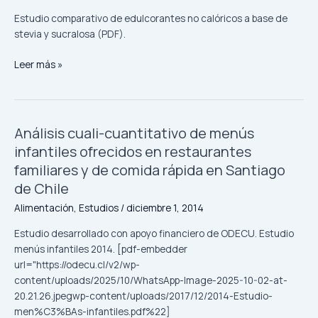
Estudio comparativo de edulcorantes no calóricos a base de
stevia y sucralosa (PDF).
Leer más »
Análisis cuali-cuantitativo de menús
Análisis
cuali-
infantiles ofrecidos en restaurantes
cuantitativo
familiares y de comida rápida en Santiago
de
de Chile
menús
Alimentación
,
Estudios
/
diciembre 1, 2014
infantiles
ofrecidos
Estudio desarrollado con apoyo financiero de ODECU. Estudio
en
menús infantiles 2014. [pdf-embedder
restaurantes
url="https://odecu.cl/v2/wp-
familiares
content/uploads/2025/10/WhatsApp-Image-2025-10-02-at-
y
20.21.26.jpegwp-content/uploads/2017/12/2014-Estudio-
de
men%C3%BAs-infantiles.pdf%22]