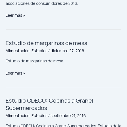
los
asociaciones de consumidores de 2016.
chocolates
Leer más »
Estudio de margarinas de mesa
Estudio
de
Alimentación
,
Estudios
/
diciembre 27, 2016
margarinas
de
Estudio de margarinas de mesa.
mesa
Leer más »
Estudio ODECU: Cecinas a Granel
Estudio
ODECU:
Supermercados
Cecinas
Alimentación
,
Estudios
/
septiembre 21, 2016
a
Granel
Estudio ODECU: Cecinas a Granel Supermercados. Estudio de la