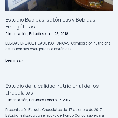
Estudio Bebidas Isotónicas y Bebidas
Energéticas
Alimentación
,
Estudios
/
julio 23, 2018
BEBIDAS ENERGÉTICAS E ISOTÓNICAS: Composición nutricional
de las bebidas energéticas e isotónicas.
Leer más »
Estudio de la calidad nutricional de los
Estudio
de
chocolates
la
Alimentación
,
Estudios
/
enero 17, 2017
calidad
nutricional
Presentación Estudio Chocolates del 17 de enero de 2017.
de
Estudio realizado con el apoyo del Fondo Concursable para