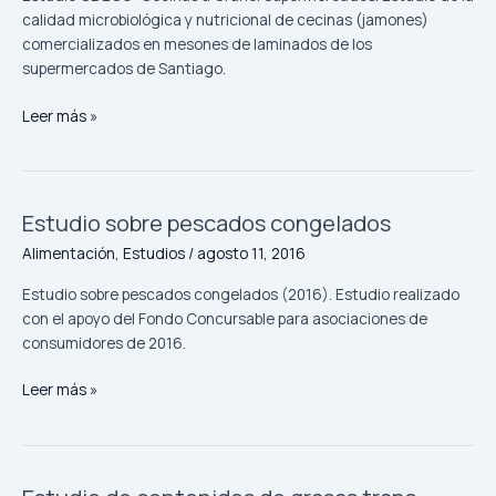
Supermercados
calidad microbiológica y nutricional de cecinas (jamones)
comercializados en mesones de laminados de los
supermercados de Santiago.
Leer más »
Estudio sobre pescados congelados
Estudio
sobre
Alimentación
,
Estudios
/
agosto 11, 2016
pescados
congelados
Estudio sobre pescados congelados (2016). Estudio realizado
con el apoyo del Fondo Concursable para asociaciones de
consumidores de 2016.
Leer más »
Estudio