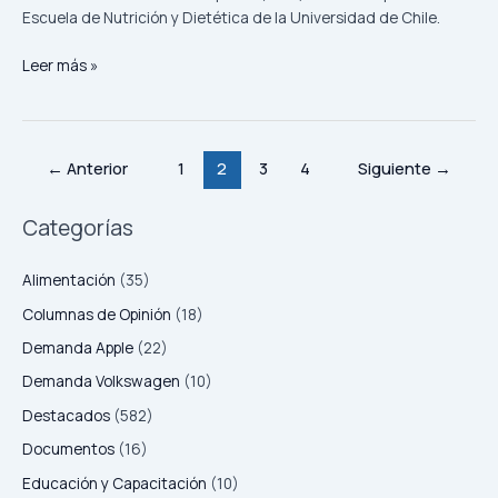
pollos
Escuela de Nutrición y Dietética de la Universidad de Chile.
Leer más »
←
Anterior
1
2
3
4
Siguiente
→
Categorías
Alimentación
(35)
Columnas de Opinión
(18)
Demanda Apple
(22)
Demanda Volkswagen
(10)
Destacados
(582)
Documentos
(16)
Educación y Capacitación
(10)