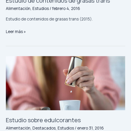
Estudio de contenidos de grasas trans
de
Alimentación
,
Estudios
/
febrero 4, 2016
contenidos
de
Estudio de contenidos de grasas trans (2015).
grasas
Leer más »
trans
Estudio
sobre
edulcorantes
Estudio sobre edulcorantes
Alimentación
,
Destacados
,
Estudios
/
enero 31, 2016