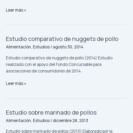
comida
rápida
Leer más »
en
Santiago
de
Chile
Estudio comparativo de nuggets de pollo
Estudio
comparativo
Alimentación
,
Estudios
/
agosto 30, 2014
de
nuggets
Estudio comparativo de nuggets de pollo (2014) Estudio
de
realizado con el apoyo del Fondo Concursable para
pollo
asociaciones de consumidores de 2014.
Leer más »
Estudio sobre marinado de pollos
Estudio
sobre
Alimentación
,
Estudios
/
diciembre 28, 2013
marinado
de
Estudio sobre marinado de pollos (2013) Elaborado por la