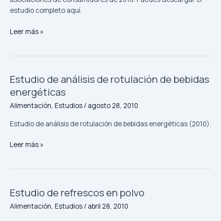
estudio completo aquí.
Leer más »
Estudio de análisis de rotulación de bebidas
Estudio
de
energéticas
análisis
Alimentación
,
Estudios
/
agosto 28, 2010
de
rotulación
Estudio de análisis de rotulación de bebidas energéticas (2010).
de
bebidas
Leer más »
energéticas
Estudio de refrescos en polvo
Estudio
de
Alimentación
,
Estudios
/
abril 28, 2010
refrescos