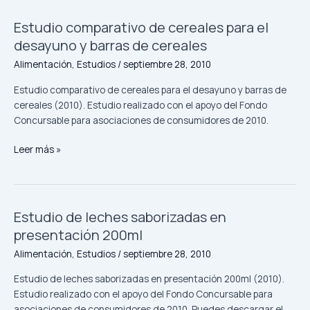
Estudio comparativo de cereales para el
Estudio
comparativo
desayuno y barras de cereales
de
Alimentación
,
Estudios
/
septiembre 28, 2010
cereales
para
Estudio comparativo de cereales para el desayuno y barras de
el
cereales (2010). Estudio realizado con el apoyo del Fondo
desayuno
Concursable para asociaciones de consumidores de 2010.
y
barras
Leer más »
de
cereales
Estudio de leches saborizadas en
Estudio
de
presentación 200ml
leches
Alimentación
,
Estudios
/
septiembre 28, 2010
saborizadas
en
Estudio de leches saborizadas en presentación 200ml (2010).
presentación
Estudio realizado con el apoyo del Fondo Concursable para
200ml
asociaciones de consumidores de 2010. Puedes descargar el