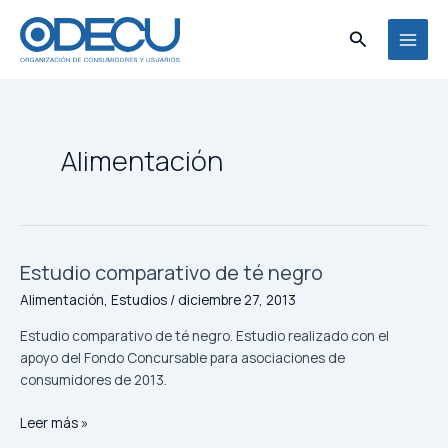
Ir
MAI
al
Buscar
MEN
contenido
Alimentación
Estudio comparativo de té negro
Estudio
comparativo
Alimentación
,
Estudios
/
diciembre 27, 2013
de
té
Estudio comparativo de té negro. Estudio realizado con el
negro
apoyo del Fondo Concursable para asociaciones de
consumidores de 2013.
Leer más »