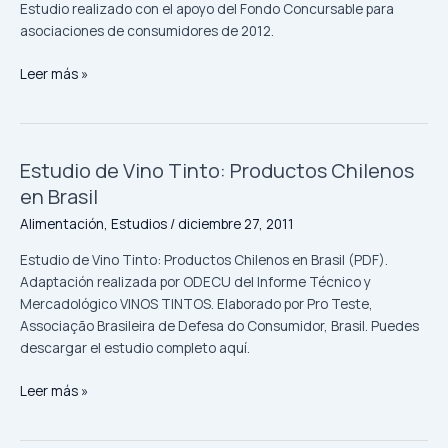
y
Estudio realizado con el apoyo del Fondo Concursable para
light
asociaciones de consumidores de 2012.
Leer más »
Estudio de Vino Tinto: Productos Chilenos
Estudio
de
en Brasil
Vino
Alimentación
,
Estudios
/
diciembre 27, 2011
Tinto:
Productos
Estudio de Vino Tinto: Productos Chilenos en Brasil (PDF).
Chilenos
Adaptación realizada por ODECU del Informe Técnico y
en
Mercadológico VINOS TINTOS. Elaborado por Pro Teste,
Brasil
Associação Brasileira de Defesa do Consumidor, Brasil. Puedes
descargar el estudio completo aquí.
Leer más »