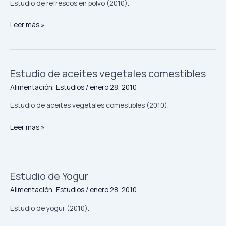
en
Estudio de refrescos en polvo (2010).
polvo
Leer más »
Estudio de aceites vegetales comestibles
Estudio
de
Alimentación
,
Estudios
/
enero 28, 2010
aceites
vegetales
Estudio de aceites vegetales comestibles (2010).
comestibles
Leer más »
Estudio de Yogur
Estudio
de
Alimentación
,
Estudios
/
enero 28, 2010
Yogur
Estudio de yogur (2010).