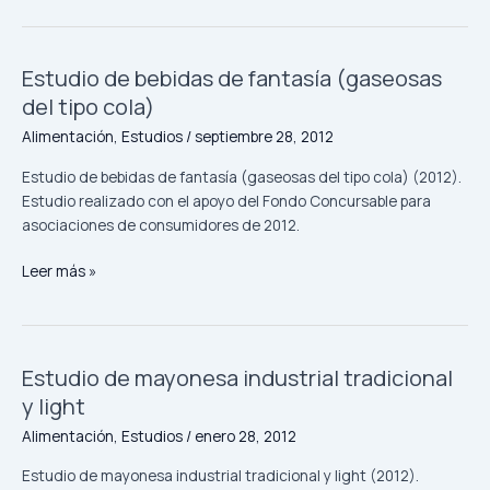
Estudio de bebidas de fantasía (gaseosas
Estudio
de
del tipo cola)
bebidas
Alimentación
,
Estudios
/
septiembre 28, 2012
de
fantasía
Estudio de bebidas de fantasía (gaseosas del tipo cola) (2012).
(gaseosas
Estudio realizado con el apoyo del Fondo Concursable para
del
asociaciones de consumidores de 2012.
tipo
cola)
Leer más »
Estudio de mayonesa industrial tradicional
Estudio
de
y light
mayonesa
Alimentación
,
Estudios
/
enero 28, 2012
industrial
tradicional
Estudio de mayonesa industrial tradicional y light (2012).