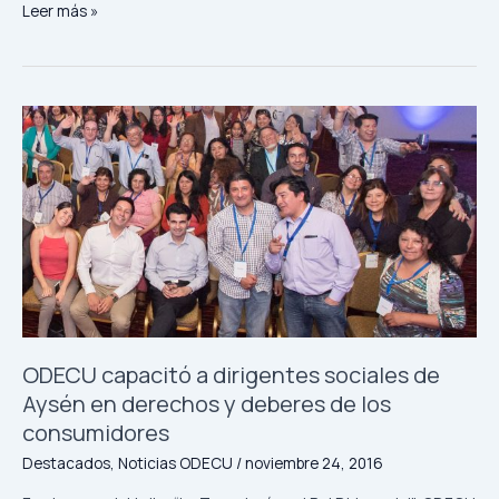
Leer más »
de
bienes
durables
ODECU
capacitó
a
dirigentes
sociales
de
Aysén
en
derechos
y
deberes
ODECU capacitó a dirigentes sociales de
de
Aysén en derechos y deberes de los
los
consumidores
consumidores
Destacados
,
Noticias ODECU
/
noviembre 24, 2016