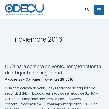
Ir
MAI
al
Buscar
MEN
contenido
noviembre 2016
Guía para compra de vehículos y Propuesta
Guía
para
de etiqueta de seguridad
compra
Propuestas y Opiniones
/
noviembre 28, 2016
de
vehículos
Guía para compra de vehículos y Propuesta de etiqueta de
y
seguridad (PDF). Estudio realizado con el apoyo de SETRAM
Propuesta
Chile. [pdf-embedder url="https://odecu.cl/v2/wp-
de
content/uploads/2025/10/WhatsApp-Image-2025-10-02-at-
etiqueta