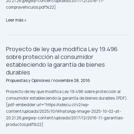
20.21.26.jpegwp-content/uploads/2017/12/2016-11-
de
compravehiculos.pdf%22]
seguridad
Leer más »
Proyecto de ley que modifica Ley 19.496
Proyecto
de
sobre protección al consumidor
ley
estableciendo la garantía de bienes
que
durables
modifica
Propuestas y Opiniones
/
noviembre 28, 2016
Ley
19.496
Proyecto de ley que modifica Ley 19.496 sobre protección al
sobre
consumidor estableciendo la garantía de bienes durables (PDF).
protección
[pdf-embedder url="https://odecu.cl/v2/wp-
al
content/uploads/2025/10/WhatsApp-Image-2025-10-02-at-
consumidor
20.21.26.jpegwp-content/uploads/2017/12/2016-11-garantias-
estableciendo
productos.pdf%22]
la
garantía