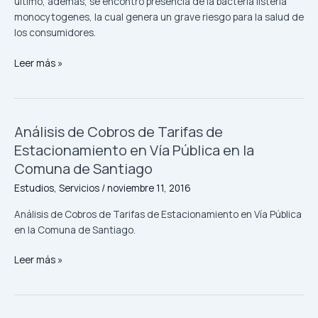
último, además, se encontró presencia de la bacteria listeria
monocytogenes, la cual genera un grave riesgo para la salud de
los consumidores.
Leer más »
Análisis de Cobros de Tarifas de
Análisis
de
Estacionamiento en Vía Pública en la
Cobros
Comuna de Santiago
de
Estudios
,
Servicios
/
noviembre 11, 2016
Tarifas
de
Análisis de Cobros de Tarifas de Estacionamiento en Vía Pública
Estacionamiento
en la Comuna de Santiago.
en
Vía
Leer más »
Pública
en
la
Comuna