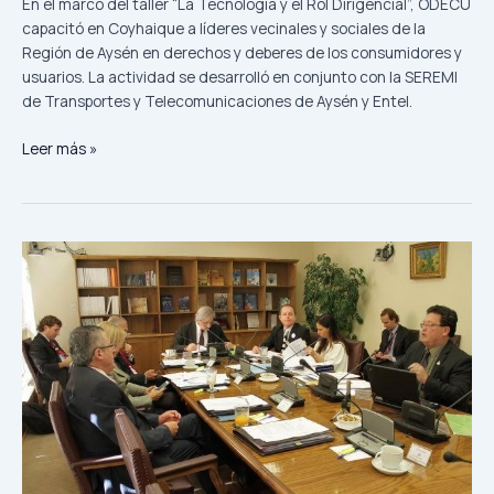
En el marco del taller “La Tecnología y el Rol Dirigencial”, ODECU
capacitó en Coyhaique a líderes vecinales y sociales de la
Región de Aysén en derechos y deberes de los consumidores y
usuarios. La actividad se desarrolló en conjunto con la SEREMI
de Transportes y Telecomunicaciones de Aysén y Entel.
Leer más »
ODECU
apoya
proyecto
que
amplía
a
dos
años
garantía
legal