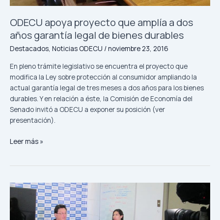
de
bienes
ODECU apoya proyecto que amplía a dos
durables
años garantía legal de bienes durables
Destacados
,
Noticias ODECU
/
noviembre 23, 2016
En pleno trámite legislativo se encuentra el proyecto que
modifica la Ley sobre protección al consumidor ampliando la
actual garantía legal de tres meses a dos años para los bienes
durables. Y en relación a éste, la Comisión de Economía del
Senado invitó a ODECU a exponer su posición (ver
presentación).
Leer más »
Estudio
detectó
presencia
de