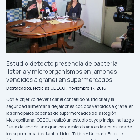
bacteria
listeria
y
microorganismos
en
jamones
vendidos
a
granel
Estudio detectó presencia de bacteria
en
listeria y microorganismos en jamones
supermercados
vendidos a granel en supermercados
Destacados
,
Noticias ODECU
/
noviembre 17, 2016
Con el objetivo de verificar el contenido nutricional y la
seguridad alimentaria de jamones cocidos vendidos a granel en
las principales cadenas de supermercados de la Región
Metropolitana, ODECU realizó un estudio cuyo principal hallazgo
fue la detección una gran carga microbiana en las muestras de
los supermercados Jumbo, Líder, Tottus y Unimarc. En este