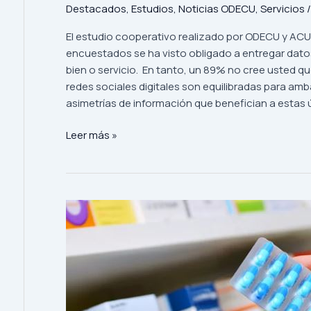
Destacados
,
Estudios
,
Noticias ODECU
,
Servicios
El estudio cooperativo realizado por ODECU y ACU
encuestados se ha visto obligado a entregar dato
bien o servicio. En tanto, un 89% no cree usted que
redes sociales digitales son equilibradas para amb
asimetrías de información que benefician a estas ú
Leer más »
Estudio
sobre
Precios
de
Medicamentos:
Alta
presencia