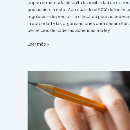
copan el mercado dificulta la posibilidad de conoce
que adhiere a ésta. Aun cuando el 90% de los encu
regulación de precios, la dificultad para acceder
la autoridad y las organizaciones para desarrollar
beneficios de cadenas adheridas a la ley.
Leer más »
Estudio
sobre
ley
de
Portabilidad
Financiera:
Solo
estaría
siendo