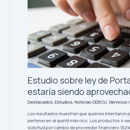
aprovechada
por
los
quintiles
más
ricos
Estudio sobre ley de Porta
estaría siendo aprovechad
Destacados
,
Estudios
,
Noticias ODECU
,
Servicios
Los resultados muestran que quienes intentaron p
pertenecen al quintil más rico. Los productos o 
solicitud por cambio de proveedor financiero (62%