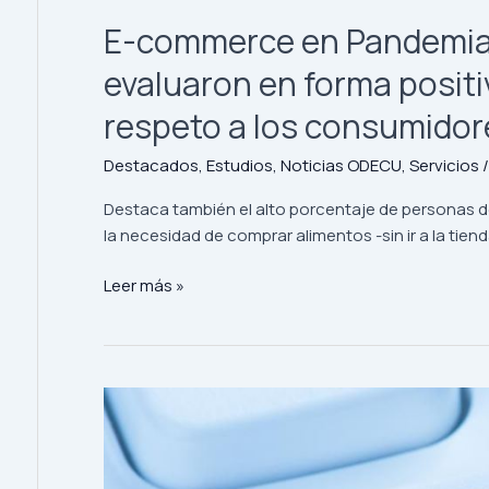
falta
E-commerce en Pandemia:
avanzar
sobre
evaluaron en forma positiv
el
respeto
respeto a los consumidor
a
los
Destacados
,
Estudios
,
Noticias ODECU
,
Servicios
consumidores
Destaca también el alto porcentaje de personas d
la necesidad de comprar alimentos -sin ir a la ti
Leer más »
Estudios
de
Protección
de