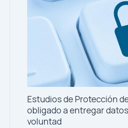
Datos:
67%
se
ha
visto
obligado
a
entregar
datos
personales
contra
su
voluntad
Estudios de Protección de
obligado a entregar dato
voluntad