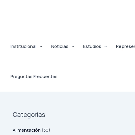
Ir
al
contenido
Institucional
Noticias
Estudios
Represe
Preguntas Frecuentes
Categorías
Alimentación
(35)