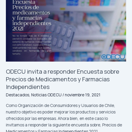
ODECU
invita
a
responder
Encuesta
sobre
Precios
de
Medicamentos
y
Farmacias
ODECU invita a responder Encuesta sobre
Independientes
Precios de Medicamentos y Farmacias
Independientes
Destacados
,
Noticias ODECU
/
noviembre 19, 2021
Como Organización de Consumidores y Usuarios de Chile,
nuestro objetivo es poder mejorar los productos y servicios
ofrecidos por las empresas. Ahora bien, en este caso lo
invitamos a responder la siguiente encuesta sobre, Precios de
Medicamentos y Farmacias Independientes 2021