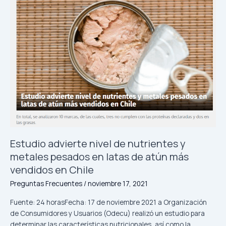
de
nutrientes
y
metales
pesados
en
latas
de
atún
más
vendidos
en
Chile
Estudio advierte nivel de nutrientes y
metales pesados en latas de atún más
vendidos en Chile
Preguntas Frecuentes
/
noviembre 17, 2021
Fuente: 24 horasFecha: 17 de noviembre 2021 a Organización
de Consumidores y Usuarios (Odecu) realizó un estudio para
determinar las características nutricionales, así como la