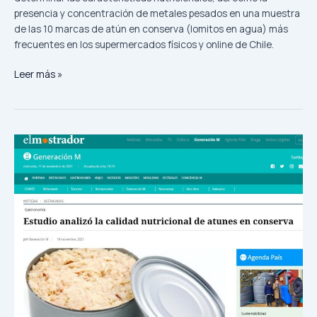
presencia y concentración de metales pesados en una muestra
de las 10 marcas de atún en conserva (lomitos en agua) más
frecuentes en los supermercados físicos y online de Chile.
Leer más »
Estudio
analizó
la
calidad
nutricional
de
atunes
en
conserva