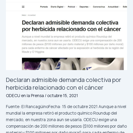
demanda
colectiva
por
herbicida
relacionado
con
el
cáncer
Declaran admisible demanda colectiva por
herbicida relacionado con el cáncer
ODECU en la Prensa
/
octubre 15, 2021
Fuente: El RancagüinoFecha: 15 de octubre 2021 Aunque a nivel
mundial la empresa retiró el producto químico Roundup del
mercado, en nuestra zona aun se usaría. ODECU exige una
compensación de 200 millones de pesos ($100 millones por daño
material y $100 millones por daño moral) para cada enfermo de