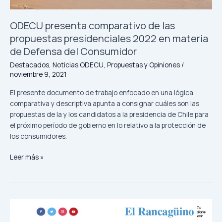
de
Defensa
ODECU presenta comparativo de las
del
propuestas presidenciales 2022 en materia
Consumidor
de Defensa del Consumidor
Destacados
,
Noticias ODECU
,
Propuestas y Opiniones
/
noviembre 9, 2021
El presente documento de trabajo enfocado en una lógica
comparativa y descriptiva apunta a consignar cuáles son las
propuestas de la y los candidatos a la presidencia de Chile para
el próximo período de gobierno en lo relativo a la protección de
los consumidores.
Leer más »
Declaran
admisible