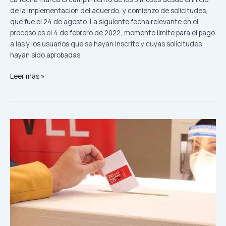
de la implementación del acuerdo, y comienzo de solicitudes,
que fue el 24 de agosto. La siguiente fecha relevante en el
proceso es el 4 de febrero de 2022, momento límite para el pago
a las y los usuarios que se hayan inscrito y cuyas solicitudes
hayan sido aprobadas.
Leer más »
ODECU
presenta
comparativo
de
las
propuestas
presidenciales
2022
en
materia