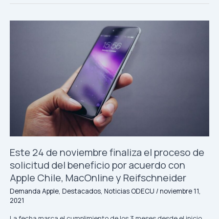
Este
24
de
noviembre
finaliza
el
proceso
de
solicitud
del
beneficio
por
Este 24 de noviembre finaliza el proceso de
acuerdo
solicitud del beneficio por acuerdo con
con
Apple Chile, MacOnline y Reifschneider
Apple
Chile,
Demanda Apple
,
Destacados
,
Noticias ODECU
/
noviembre 11,
MacOnline
2021
y
La fecha marca el cumplimiento de los 3 meses desde el inicio
Reifschneider