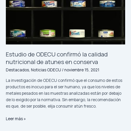
de
ODECU
confirmó
la
calidad
nutricional
de
atunes
Estudio de ODECU confirmó la calidad
en
nutricional de atunes en conserva
conserva
Destacados
,
Noticias ODECU
/
noviembre 15, 2021
La investigación de ODECU confirmó que el consumo de estos
productos es inocuo para el ser humano, ya que los niveles de
metales pesados en las muestras analizadas están por debajo
de lo exigido por la normativa. Sin embargo, la recomendación
es que, de ser posible, elija consumir atún fresco.
Leer más »