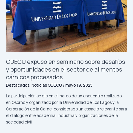
y
oportunidades
en
el
sector
de
alimentos
cárnicos
procesados
ODECU expuso en seminario sobre desafíos
y oportunidades en el sector de alimentos
cárnicos procesados
Destacados
,
Noticias ODECU
/
mayo 19, 2025
La participación se dio en el marco de un encuentro realizado
en Osorno y organizado por la Universidad de Los Lagos y la
Corporación de la Carne, considerado un espacio relevante para
el diálogo entre academia, industria y organizaciones de la
sociedad civil.