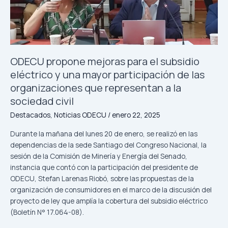
subsidio
eléctrico
y
una
mayor
participación
ODECU propone mejoras para el subsidio
de
eléctrico y una mayor participación de las
las
organizaciones que representan a la
organizaciones
sociedad civil
que
representan
Destacados
,
Noticias ODECU
/
enero 22, 2025
a
Durante la mañana del lunes 20 de enero, se realizó en las
la
dependencias de la sede Santiago del Congreso Nacional, la
sociedad
sesión de la Comisión de Minería y Energía del Senado,
civil
instancia que contó con la participación del presidente de
ODECU, Stefan Larenas Riobó, sobre las propuestas de la
organización de consumidores en el marco de la discusión del
proyecto de ley que amplía la cobertura del subsidio eléctrico
(Boletín N° 17.064-08).