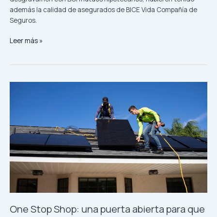
además la calidad de asegurados de BICE Vida Compañía de
Seguros.
Leer más »
One
Stop
Shop:
una
puerta
abierta
para
que
los
consumidores
sean
protagonistas
One Stop Shop: una puerta abierta para que
de