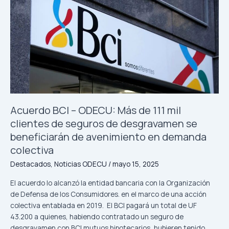
Acuerdo
BCI
–
ODECU:
Más
de
111
mil
clientes
de
Acuerdo BCI – ODECU: Más de 111 mil
seguros
clientes de seguros de desgravamen se
de
beneficiarán de avenimiento en demanda
desgravamen
colectiva
se
beneficiarán
Destacados
,
Noticias ODECU
/
mayo 15, 2025
de
El acuerdo lo alcanzó la entidad bancaria con la Organización
avenimiento
de Defensa de los Consumidores. en el marco de una acción
en
colectiva entablada en 2019. El BCI pagará un total de UF
demanda
43.200 a quienes, habiendo contratado un seguro de
colectiva
desgravamen con BCI mutuos hipotecarios, hubieren tenido