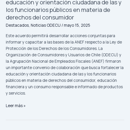
educación y orientación ciudadana de las y
públicos
en
los funcionarios públicos en materia de
materia
derechos del consumidor
de
Destacados
,
Noticias ODECU
/
mayo 15, 2025
derechos
del
Este acuerdo permitirá desarrollar acciones conjuntas para
consumidor
informar y capacitar a las bases de la ANEF respecto a la Ley de
Protección de los Derechos de los Consumidores. La
Organización de Consumidores y Usuarios de Chile (ODECU) y
la Agrupación Nacional de Empleados Fiscales (ANEF) firmaron
un importante convenio de colaboración que busca fortalecer la
educación y orientación ciudadana de las y los funcionarios
públicos en materia de derechos del consumidor, educación
financiera y un consumo responsable e informado de productos
y servicios.
Leer más »