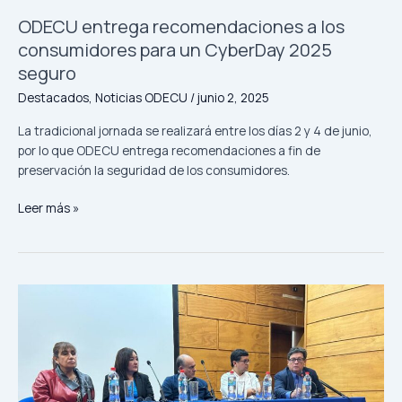
2025
ODECU entrega recomendaciones a los
seguro
consumidores para un CyberDay 2025
seguro
Destacados
,
Noticias ODECU
/
junio 2, 2025
La tradicional jornada se realizará entre los días 2 y 4 de junio,
por lo que ODECU entrega recomendaciones a fin de
preservación la seguridad de los consumidores.
Leer más »
ODECU
expuso
en
seminario
sobre
desafíos