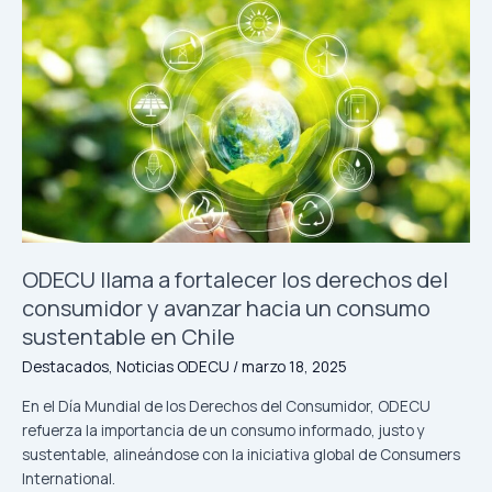
ODECU
llama
a
fortalecer
los
derechos
del
consumidor
y
avanzar
hacia
un
ODECU llama a fortalecer los derechos del
consumo
consumidor y avanzar hacia un consumo
sustentable
sustentable en Chile
en
Destacados
,
Noticias ODECU
/
marzo 18, 2025
Chile
En el Día Mundial de los Derechos del Consumidor, ODECU
refuerza la importancia de un consumo informado, justo y
sustentable, alineándose con la iniciativa global de Consumers
International.