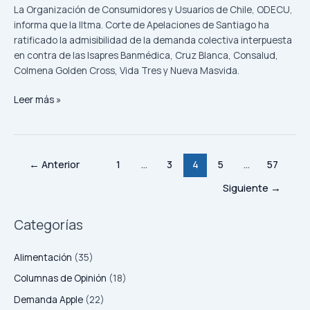
por
La Organización de Consumidores y Usuarios de Chile, ODECU,
cobros
informa que la Iltma. Corte de Apelaciones de Santiago ha
excesivos
ratificado la admisibilidad de la demanda colectiva interpuesta
en contra de las Isapres Banmédica, Cruz Blanca, Consalud,
Colmena Golden Cross, Vida Tres y Nueva Masvida.
Leer más »
←
Anterior
1
…
3
4
5
…
57
Siguiente
→
Categorías
Alimentación
(35)
Columnas de Opinión
(18)
Demanda Apple
(22)