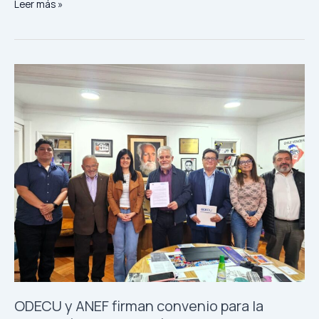
Leer más »
ODECU
y
ANEF
firman
convenio
para
la
educación
y
orientación
ciudadana
de
las
y
los
ODECU y ANEF firman convenio para la
funcionarios