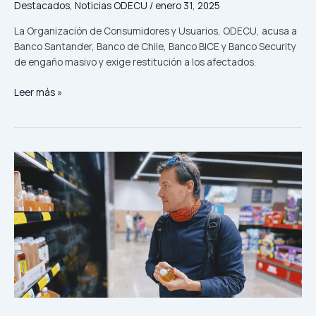
Destacados
,
Noticias ODECU
/
enero 31, 2025
La Organización de Consumidores y Usuarios, ODECU, acusa a
Banco Santander, Banco de Chile, Banco BICE y Banco Security
de engaño masivo y exige restitución a los afectados.
Leer más »
Supermercados
bajo
la
lupa:
¿Informan
el
PPUM
en
sus
góndolas?