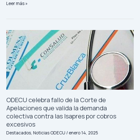
Leer más »
ODECU
celebra
fallo
de
la
Corte
de
Apelaciones
que
valida
ODECU celebra fallo de la Corte de
la
Apelaciones que valida la demanda
demanda
colectiva contra las Isapres por cobros
colectiva
contra
excesivos
las
Destacados
,
Noticias ODECU
/
enero 14, 2025
Isapres