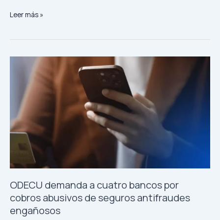
Leer más »
ODECU
demanda
a
cuatro
bancos
por
cobros
abusivos
de
seguros
antifraudes
engañosos
ODECU demanda a cuatro bancos por
cobros abusivos de seguros antifraudes
engañosos