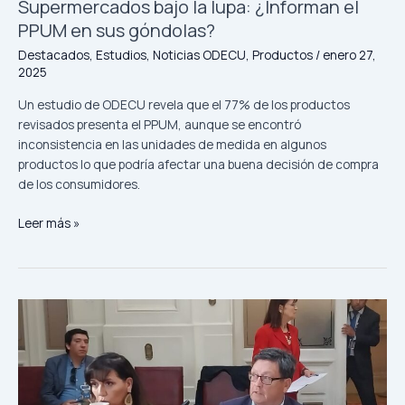
Supermercados bajo la lupa: ¿Informan el
PPUM en sus góndolas?
Destacados
,
Estudios
,
Noticias ODECU
,
Productos
/
enero 27,
2025
Un estudio de ODECU revela que el 77% de los productos
revisados presenta el PPUM, aunque se encontró
inconsistencia en las unidades de medida en algunos
productos lo que podría afectar una buena decisión de compra
de los consumidores.
Leer más »
ODECU
propone
mejoras
para
el